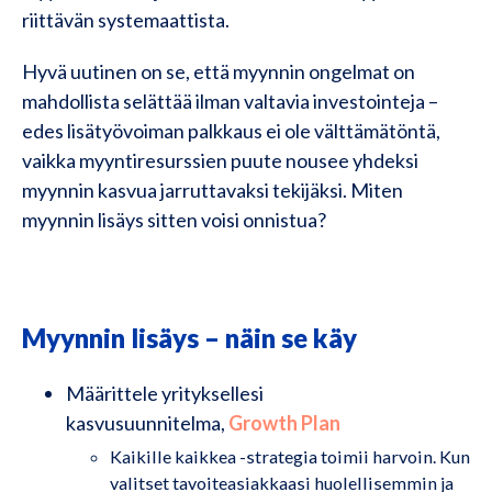
riittävän systemaattista.
Hyvä uutinen on se, että myynnin ongelmat on
mahdollista selättää ilman valtavia investointeja –
edes lisätyövoiman palkkaus ei ole välttämätöntä,
vaikka myyntiresurssien puute nousee yhdeksi
myynnin kasvua jarruttavaksi tekijäksi. Miten
myynnin lisäys sitten voisi onnistua?
Myynnin lisäys – näin se käy
Määrittele yrityksellesi
kasvusuunnitelma,
Growth Plan
Kaikille kaikkea -strategia toimii harvoin. Kun
valitset tavoiteasiakkaasi huolellisemmin ja