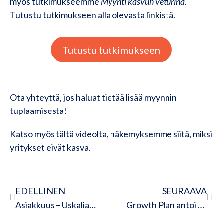
myös tutkimukseemme
Myynti kasvun veturina
.
Tutustu tutkimukseen alla olevasta linkistä.
Tutustu tutkimukseen
Ota yhteyttä, jos haluat tietää lisää myynnin
tuplaamisesta!
Katso myös
tältä videolta
, näkemyksemme siitä, miksi
yritykset eivät kasva.
EDELLINEN
SEURAAVA
Asiakkuus – Uskalias ehdotus vai vaiettu viisaus?
Growth Plan antoi fokuksen