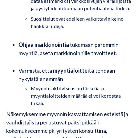
dataa esimerkiksi verkkosivujen vierailijoista
ja pystyt identifioimaan potentiaalisia liidejä.
Suosittelut ovat edelleen vaikuttavin keino
hankkia liidejä.
Ohjaa markkinointia
tukemaan paremmin
myyntiä, aseta markkinoinnille tavoitteet.
Varmista, että
myyntialoitteita
tehdään
nykyistä enemmän
Myynnin aktiivisuus on tärkeää ja
myyntialoitteiden määrää ei voi korostaa
liikaa.
Näkemyksemme myynnin kasvattamisen esteistä ja
vauhdittajista perustuvat paitsi pitkään
kokemukseemme pk-yritysten konsulttina,