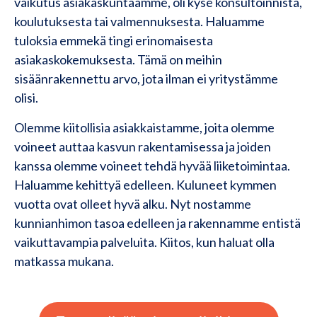
vaikutus asiakaskuntaamme, oli kyse konsultoinnista,
koulutuksesta tai valmennuksesta. Haluamme
tuloksia emmekä tingi erinomaisesta
asiakaskokemuksesta. Tämä on meihin
sisäänrakennettu arvo, jota ilman ei yritystämme
olisi.
Olemme kiitollisia asiakkaistamme, joita olemme
voineet auttaa kasvun rakentamisessa ja joiden
kanssa olemme voineet tehdä hyvää liiketoimintaa.
Haluamme kehittyä edelleen. Kuluneet kymmen
vuotta ovat olleet hyvä alku. Nyt nostamme
kunnianhimon tasoa edelleen ja rakennamme entistä
vaikuttavampia palveluita. Kiitos, kun haluat olla
matkassa mukana.