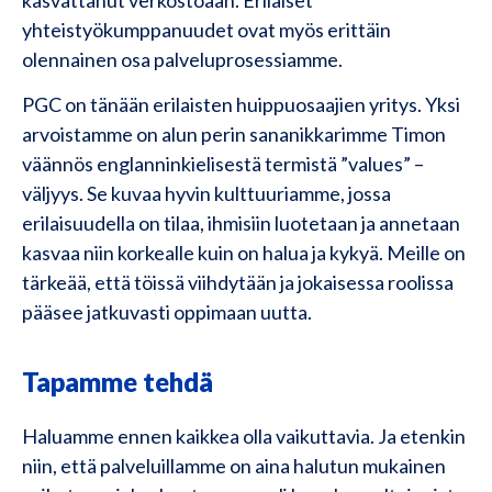
yhteistyökumppanuudet ovat myös erittäin
olennainen osa palveluprosessiamme.
PGC on tänään erilaisten huippuosaajien yritys. Yksi
arvoistamme on alun perin sananikkarimme Timon
väännös englanninkielisestä termistä ”values” –
väljyys. Se kuvaa hyvin kulttuuriamme, jossa
erilaisuudella on tilaa, ihmisiin luotetaan ja annetaan
kasvaa niin korkealle kuin on halua ja kykyä. Meille on
tärkeää, että töissä viihdytään ja jokaisessa roolissa
pääsee jatkuvasti oppimaan uutta.
Tapamme tehdä
Haluamme ennen kaikkea olla vaikuttavia. Ja etenkin
niin, että palveluillamme on aina halutun mukainen