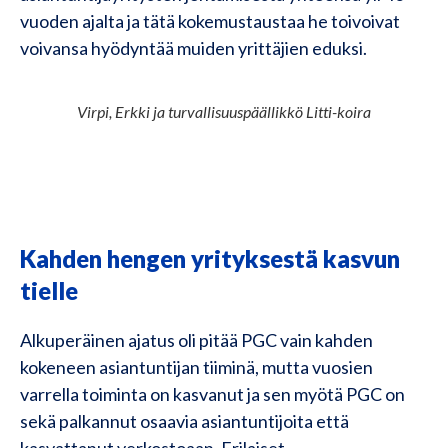
vuoden ajalta ja tätä kokemustaustaa he toivoivat
voivansa hyödyntää muiden yrittäjien eduksi.
Virpi, Erkki ja turvallisuuspäällikkö Litti-koira
Kahden hengen yrityksestä kasvun
tielle
Alkuperäinen ajatus oli pitää PGC vain kahden
kokeneen asiantuntijan tiiminä, mutta vuosien
varrella toiminta on kasvanut ja sen myötä PGC on
sekä palkannut osaavia asiantuntijoita että
kasvattanut verkostoaan. Erilaiset