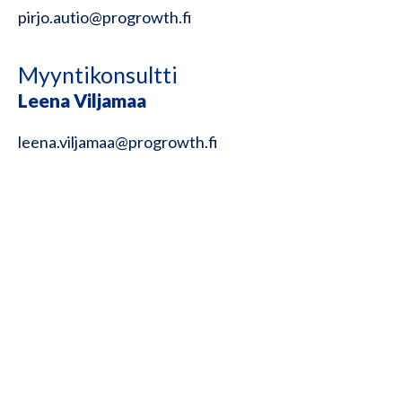
pirjo.autio@progrowth.fi
Myyntikonsultti
Leena Viljamaa
leena.viljamaa@progrowth.fi