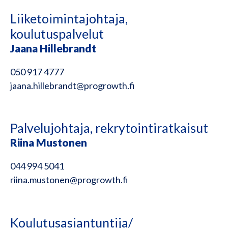
Liiketoimintajohtaja,
koulutuspalvelut
Jaana Hillebrandt
050 917 4777
jaana.hillebrandt@progrowth.fi
Palvelujohtaja, rekrytointiratkaisut
Riina Mustonen
044 994 5041
riina.mustonen@progrowth.fi
Koulutusasiantuntija/