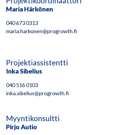
Projektikoordinaattori
Maria Härkönen
040 673 0313
maria.harkonen@progrowth.fi
Projektiassistentti
Inka Sibelius
040 516 0103
inka.sibelius@progrowth.fi
Myyntikonsultti
Pirjo Autio