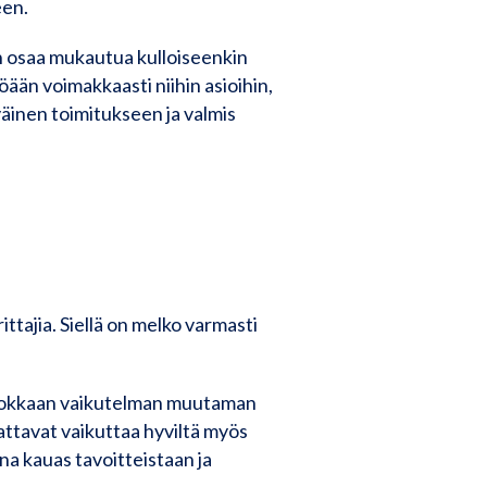
een.
 osaa mukautua kulloiseenkin
öään voimakkaasti niihin asioihin,
väinen toimitukseen ja valmis
ttajia. Siellä on melko varmasti
tehokkaan vaikutelman muutaman
aattavat vaikuttaa hyviltä myös
na kauas tavoitteistaan ja