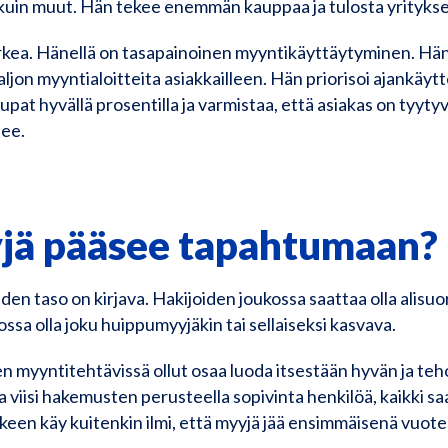
kuin muut. Hän tekee enemmän kauppaa ja tulosta yrityks
ea. Hänellä on tasapainoinen myyntikäyttäytyminen. Hän
ljon myyntialoitteita asiakkailleen. Hän priorisoi ajankäytt
upat hyvällä prosentilla ja varmistaa, että asiakas on tyyty
lee.
yjä pääsee tapahtumaan?
n taso on kirjava. Hakijoiden joukossa saattaa olla alisuori
sa olla joku huippumyyjäkin tai sellaiseksi kasvava.
nen myyntitehtävissä ollut osaa luoda itsestään hyvän ja 
a viisi hakemusten perusteella sopivinta henkilöä, kaikki s
lkeen käy kuitenkin ilmi, että myyjä jää ensimmäisenä vuote