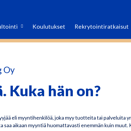
ltointi
Koulutukset
Rekrytointiratkaisut
g Oy
. Kuka hän on?
ää eli myyntihenkilöä, joka myy tuotteita tai palveluita y
oka saa aikaan myyntiä huomattavasti enemmän kuin muut.