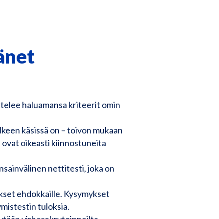
änet
ttelee haluamansa kriteerit omin
lkeen käsissä on – toivon mukaan
 ovat oikeasti kiinnostuneita
sainvälinen nettitesti, joka on
ykset ehdokkaille. Kysymykset
mistestin tuloksia.
tytään virherekrytoinneilta