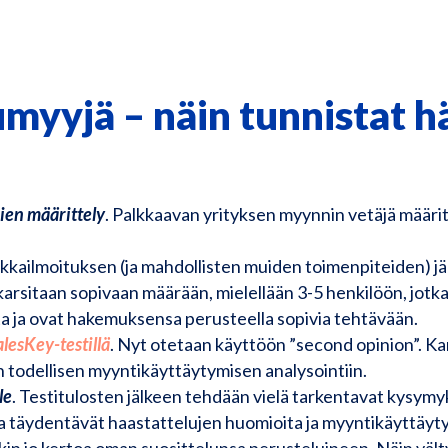
umyyjä
–
näin tunnistat h
ien määrittely
. Palkkaavan yrityksen myynnin vetäjä määri
kailmoituksen (ja mahdollisten muiden toimenpiteiden) jä
karsitaan sopivaan määrään, mielellään 3-5 henkilöön, jotka
a ja ovat hakemuksensa perusteella sopivia tehtävään.
alesKey-testillä
. Nyt otetaan käyttöön ”second opinion”. Kan
todellisen myyntikäyttäytymisen analysointiin.
le
. Testitulosten jälkeen tehdään vielä tarkentavat kysym
 ja täydentävät haastattelujen huomioita ja myyntikäyttäyty
ikin jo kertoa oman suosittelunsa perusteluineen. Näin väl