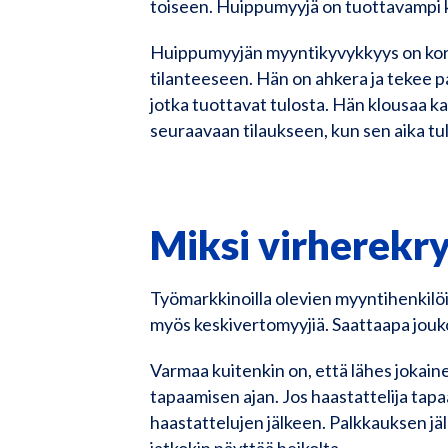
toiseen. Huippumyyjä on tuottavampi 
Huippumyyjän myyntikyvykkyys on kork
tilanteeseen. Hän on ahkera ja tekee pa
jotka tuottavat tulosta. Hän klousaa ka
seuraavaan tilaukseen, kun sen aika tu
Miksi virherekr
Työmarkkinoilla olevien myyntihenkilöide
myös keskivertomyyjiä. Saattaapa joukos
Varmaa kuitenkin on, että lähes jokai
tapaamisen ajan. Jos haastattelija tapa
haastattelujen jälkeen. Palkkauksen jä
jatkokin näyttää heikolta.