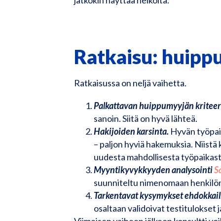
Ratkaisu: huipp
Ratkaisussa on neljä vaihetta.
Palkattavan huippumyyjän kriteer
sanoin. Siitä on hyvä lähteä.
Hakijoiden karsinta.
Hyvän työpaik
– paljon hyviä hakemuksia. Niistä 
uudesta mahdollisesta työpaikast
Myyntikyvykkyyden analysointi
S
suunniteltu nimenomaan henkilön 
Tarkentavat kysymykset ehdokkail
osaltaan validoivat testitulokset
Viimeisen vaiheen jälkeen konsultti vo