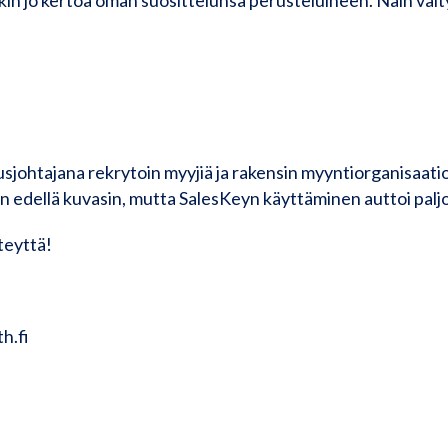
sjohtajana rekrytoin myyjiä ja rakensin myyntiorganisaatio
ten edellä kuvasin, mutta SalesKeyn käyttäminen auttoi paljo
teyttä!
h.fi