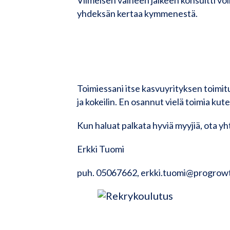
yhdeksän kertaa kymmenestä.
Toimiessani itse kasvuyrityksen toimitu
ja kokeilin. En osannut vielä toimia ku
Kun haluat palkata hyviä myyjiä, ota yh
Erkki Tuomi
puh. 05067662, erkki.tuomi@progrowt