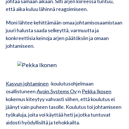
johtaa samaan aikaan. Silti arjen kiireessä tuntuu,
että aika kuluu lähinnä reagoimiseen.
Moni lähtee kehittämään omaa johtamisosaamistaan
juuri halusta saada selkeyttä, varmuutta ja
konkreettisia keinoja arjen päätöksiin ja omaan
johtamiseen.
Kasvun johtaminen
-koulutusohjelmaan
osallistuneen
Avoin.Systems Oy
:n
Pekka Ikosen
kokemus kiteytyy vahvasti siihen, että koulutus ei
jäänyt vain puheen tasolle. Koulutus toi johtamiseen
työkaluja, joita voi käyttää heti ja jotka tuntuvat
aidosti hyödyllisiltä ja tehokkailta.