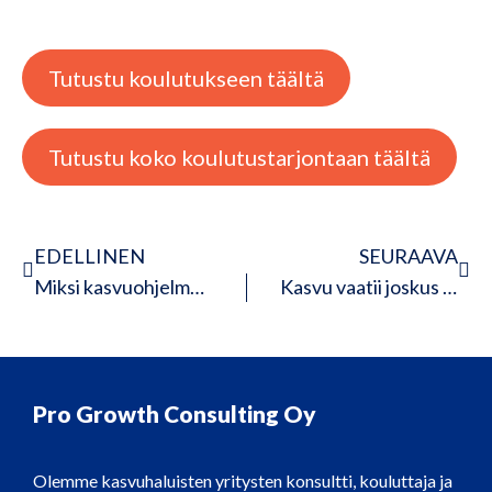
Tutustu koulutukseen täältä
Tutustu koko koulutustarjontaan täältä
EDELLINEN
SEURAAVA
Miksi kasvuohjelmaan osallistuminen kannattaa? Yrittäjän kokemus puhuu puolestaan
Kasvu vaatii joskus pysähtymistä
Pro Growth Consulting Oy
Olemme kasvuhaluisten yritysten konsultti, kouluttaja ja