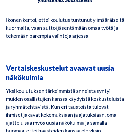
yhdistelmä. Suosittelen!”
Ikonen kertoi, ettei koulutus tuntunut ylimääräiseltä
kuormalta, vaan auttoi jäsentämään omaa työtä ja
tekemään parempia valintoja arjessa.
Vertaiskeskustelut avaavat uusia
näkökulmia
Yksi koulutuksen tärkeimmistä anneista syntyi
muiden osallistujien kanssa käydyistä keskusteluista
ja ryhmätehtävistä. Kun eri taustoista tulevat
ihmiset jakavat kokemuksiaan ja ajatuksiaan, oma
ajattelu saa myös uusia näkökulmia ja samalla
huomaa, ettei haasteiden kanssa ole yksin.