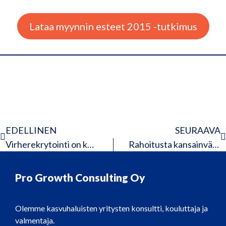
Lataa myynnin esteet 2015 -tutkimus
EDELLINEN
SEURAAVA
Virherekrytointi on kallista mutta rekrytoimattomuus se vasta kallista onkin!
Rahoitusta kansainvälistymiseen
Pro Growth Consulting Oy
Olemme kasvuhaluisten yritysten konsultti, kouluttaja ja
valmentaja.