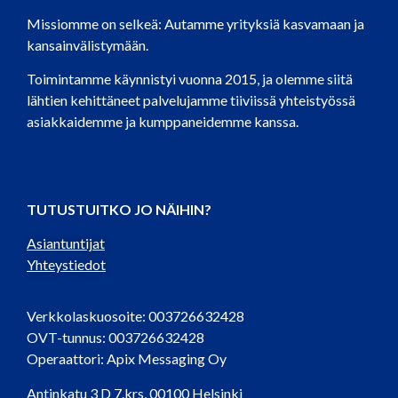
Missiomme on selkeä: Autamme yrityksiä kasvamaan ja
kansainvälistymään.
Toimintamme käynnistyi vuonna 2015, ja olemme siitä
lähtien kehittäneet palvelujamme tiiviissä yhteistyössä
asiakkaidemme ja kumppaneidemme kanssa.
TUTUSTUITKO JO NÄIHIN?
Asiantuntijat
Yhteystiedot
Verkkolaskuosoite: 003726632428
OVT-tunnus: 003726632428
Operaattori: Apix Messaging Oy
Antinkatu 3 D 7.krs, 00100 Helsinki