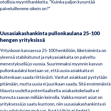
otollisia myyntihankkeita. ”Kuinka paljon kysyntää
palveluillemme oikein on?”
Uusasiakashankinta pullonkaulana 25-100
hengen yrityksissä
Yrityskoon kasvaessa 25-100 henkilöön, liiketoiminta on
yleensä stabiloitunut ja nykyasiakkaita on palveltu
menestyksellä jo vuosia. Suurimmaksi myynnin kasvun
pullonkaulaksi koetaan se, että uusia asiakkaita ei
kuitenkaan saada riittävästi. Vanhat asiakkaat pystytään
pitämään, mutta uusia ei juurikaan saada. Sitä ensimmäistä
tilausta uudelta potentiaaliselta asiakaskokelaalta ei
tunnuta saavan millään keinolla. Vaikka monet asiat on
yrityksessä jo saatu kuntoon, niin uusasiakashankinta ei
suju odotuksien mukaan. Syytä tähän ei tiedetä.