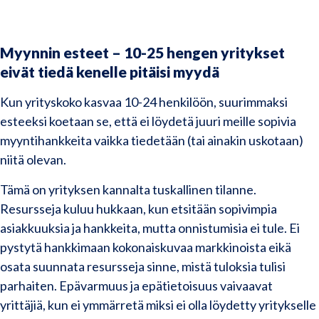
Myynnin esteet –
10-25 hengen yritykset
eivät tiedä kenelle pitäisi myydä
Kun yrityskoko kasvaa 10-24 henkilöön, suurimmaksi
esteeksi koetaan se, että ei löydetä juuri meille sopivia
myyntihankkeita vaikka tiedetään (tai ainakin uskotaan)
niitä olevan.
Tämä on yrityksen kannalta tuskallinen tilanne.
Resursseja kuluu hukkaan, kun etsitään sopivimpia
asiakkuuksia ja hankkeita, mutta onnistumisia ei tule. Ei
pystytä hankkimaan kokonaiskuvaa markkinoista eikä
osata suunnata resursseja sinne, mistä tuloksia tulisi
parhaiten. Epävarmuus ja epätietoisuus vaivaavat
yrittäjiä, kun ei ymmärretä miksi ei olla löydetty yritykselle