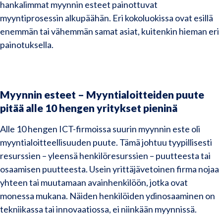
hankalimmat myynnin esteet painottuvat
myyntiprosessin alkupäähän. Eri kokoluokissa ovat esillä
enemmän tai vähemmän samat asiat, kuitenkin hieman eri
painotuksella.
Myynnin esteet –
Myyntialoitteiden puute
pitää alle 10 hengen yritykset pieninä
Alle 10 hengen ICT-firmoissa suurin myynnin este oli
myyntialoitteellisuuden puute. Tämä johtuu tyypillisesti
resurssien – yleensä henkilöresurssien – puutteesta tai
osaamisen puutteesta. Usein yrittäjävetoinen firma nojaa
yhteen tai muutamaan avainhenkilöön, jotka ovat
monessa mukana. Näiden henkilöiden ydinosaaminen on
tekniikassa tai innovaatiossa, ei niinkään myynnissä.