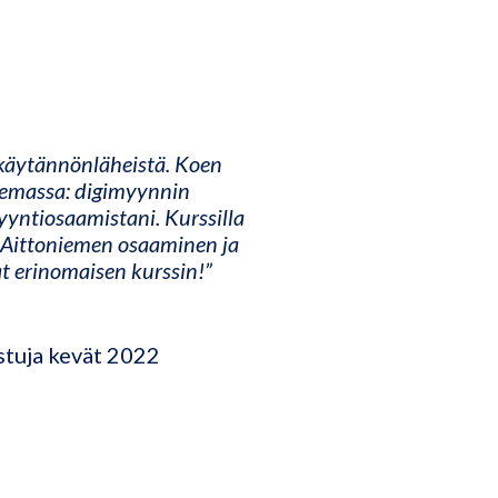
 käytännönläheistä. Koen
akemassa: digimyynnin
yntiosaamistani. Kurssilla
o Aittoniemen osaaminen ja
t erinomaisen kurssin!”
stuja kevät 2022