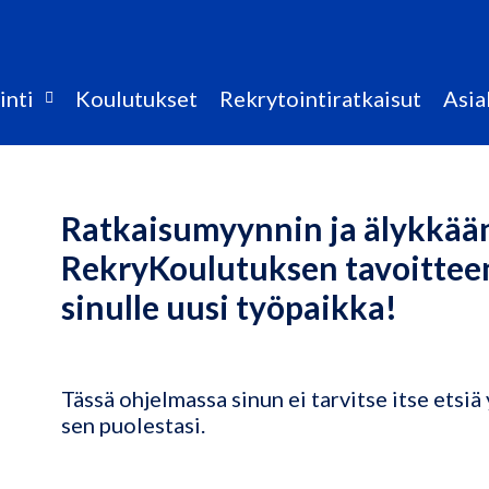
inti
Koulutukset
Rekrytointiratkaisut
Asia
Ratkaisumyynnin ja älykkää
RekryKoulutuksen tavoitteen
sinulle uusi työpaikka!
Tässä ohjelmassa sinun ei tarvitse itse etsi
sen puolestasi.