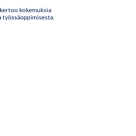
a kertoo kokemuksia
a työssäoppimisesta.