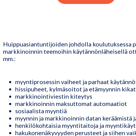
Huippuasiantuntijoiden johdolla koulutuksessa 
markkinoinnin teemoihin käytännönläheisellä ott
mm.:
myyntiprosessin vaiheet ja parhaat käytännö
hissipuheet, kylmäsoitot ja etämyynnin kikat
markkinointiviestin kiteytys
markkinoinnin maksuttomat automaatiot
sosiaalista myyntiä
myynnin ja markkinoinnin datan keräämistä 
henkilökohtaisia myyntitaitoja ja myyntikäy
hakukonenäkyvyyden perusteet ja siihen vai