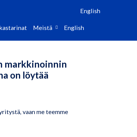
English
kastarinat
Meistä
English
n markkinoinnin
a on löytää
ä yritystä, vaan me teemme