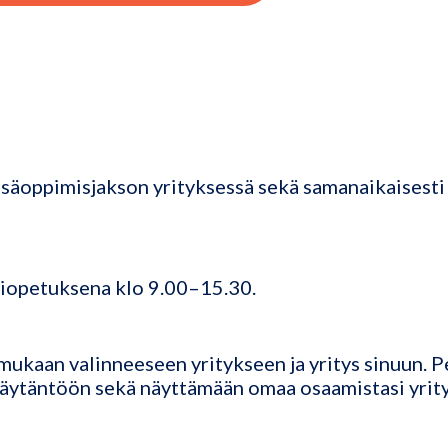
ssäoppimisjakson yrityksessä sekä samanaikaisesti 
hiopetuksena klo 9.00–15.30.
mukaan valinneeseen yritykseen ja yritys sinuun. P
äytäntöön sekä näyttämään omaa osaamistasi yrity