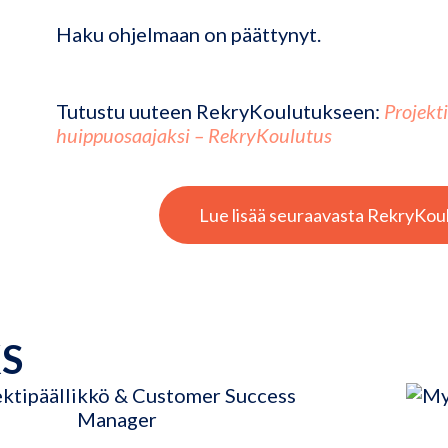
Haku ohjelmaan on päättynyt.
Tutustu uuteen RekryKoulutukseen:
Projekti
huippuosaajaksi – RekryKoulutus
Lue lisää seuraavasta RekryKou
KS