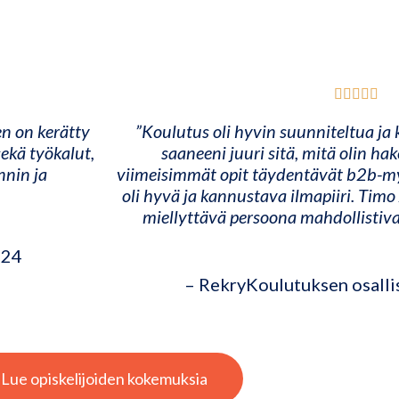
n on kerätty
”Koulutus oli hyvin suunniteltua ja
ekä työkalut,
saaneeni juuri sitä, mitä olin h
nnin ja
viimeisimmät opit täydentävät b2b-my
oli hyvä ja kannustava ilmapiiri. Tim
miellyttävä persoona mahdollistiva
2024
– RekryKoulutuksen osalli
Lue opiskelijoiden kokemuksia