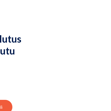
lutus
eutu
li