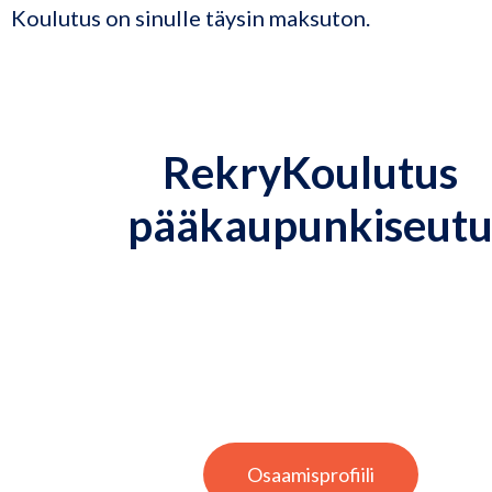
Koulutus on sinulle täysin maksuton.
RekryKoulutus
pääkaupunkiseut
Osaamisprofiili