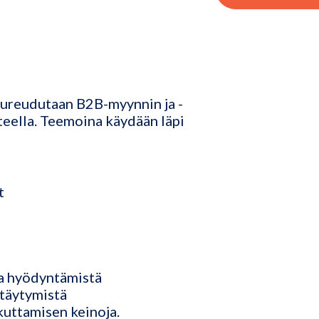
pureudutaan B2B-myynnin ja -
eella. Teemoina käydään läpi
t
ja hyödyntämistä
ttäytymistä
kuttamisen keinoja.