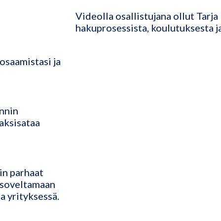
?
Videolla osallistujana ollut Tarj
hakuprosessista, koulutuksesta j
osaamistasi ja
nnin
aksisataa
in parhaat
i soveltamaan
a yrityksessä.