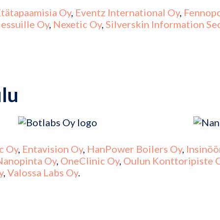
tätapaamisia Oy
,
Eventz International Oy
,
Fennopo
essuille Oy
,
Nexetic Oy
,
Silverskin Information Se
ulu
ic Oy
,
Entavision Oy
,
HanPower Boilers Oy
,
Insinöö
Nanopinta Oy
,
OneClinic Oy
,
Oulun Konttoripiste 
y
,
Valossa Labs Oy
.