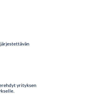
järjestettävän
erehdyt yrityksen
kselle.