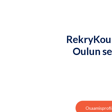
RekryKou
u
Oulun s
Osaamisprofii