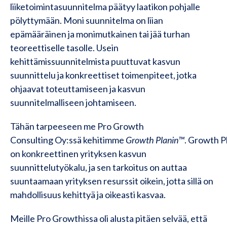
liiketoimintasuunnitelma päätyy laatikon pohjalle
pölyttymään. Moni suunnitelma on liian
epämääräinen ja monimutkainen tai jää turhan
teoreettiselle tasolle. Usein
kehittämissuunnitelmista puuttuvat kasvun
suunnittelu ja konkreettiset toimenpiteet, jotka
ohjaavat toteuttamiseen ja kasvun
suunnitelmalliseen johtamiseen.
Tähän tarpeeseen me Pro Growth
Consulting Oy:ssä kehitimme
Growth Planin™
. Growth P
on konkreettinen yrityksen kasvun
suunnittelutyökalu, ja sen tarkoitus on auttaa
suuntaamaan yrityksen resurssit oikein, jotta sillä on
mahdollisuus kehittyä ja oikeasti kasvaa.
Meille Pro Growthissa oli alusta pitäen selvää, että