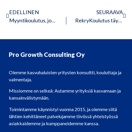
EDELLINEN
SEURAAVA
Myyntikoulutus, joka iski suoraan takaraivoon
RekryKoulutus täydensi osaamista ja tuotti työpaikan
Pro Growth Consulting Oy
Olemme kasvuhaluisten yritysten konsultti, kouluttaja ja
valmentaja.
Missiomme on selkeä: Autamme yrityksiä kasvamaan ja
kansainvälistymään.
Toimintamme käynnistyi vuonna 2015, ja olemme siitä
lähtien kehittäneet palvelujamme tiiviissä yhteistyössä
asiakkaidemme ja kumppaneidemme kanssa.