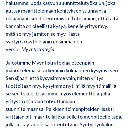
haluamme luoda kasvun suunnittelutyökalun, joka
auttaa määrittelemään kehityksen suunnan ja
ohjaamaan sen toteutumista. Totesimme, että tältä
kannalta on oleellista kysyä, kenelle yritys myy,
mitä se myy ja miten se myy. Tästä
syntyi Growth Planin ensimmäinen
versio,
Myyntistrategia
.
Jalostimme Myyntistrategiaa eteenpäin
määrittelemällä tarkemmin kolmannen kysymyksen.
Sen sijaan, että kysyisimme vain, miten yritys
tuotteitaan myy, kysyimme nyt, millä myyntimallilla
se sen tekee. Lisäsimme myös elementtejä, jolla
yritystä ohjataan toteuttamaan
suunnitelmaansa. Pelkkien toimenpiteiden lisäksi
yrittäjän piti määritellä jokaiselle toimenpiteelle tapa,
jolla se käytännössä toteutetaan. Syntyi työkalun