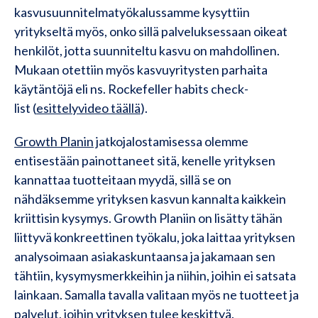
kasvusuunnitelmatyökalussamme kysyttiin
yritykseltä myös, onko sillä palveluksessaan oikeat
henkilöt, jotta suunniteltu kasvu on mahdollinen.
Mukaan otettiin myös kasvuyritysten parhaita
käytäntöjä eli ns. Rockefeller habits check-
list (
esittelyvideo täällä
).
Growth Planin
jatkojalostamisessa olemme
entisestään painottaneet sitä, kenelle yrityksen
kannattaa tuotteitaan myydä, sillä se on
nähdäksemme yrityksen kasvun kannalta kaikkein
kriittisin kysymys. Growth Planiin on lisätty tähän
liittyvä konkreettinen työkalu, joka laittaa yrityksen
analysoimaan asiakaskuntaansa ja jakamaan sen
tähtiin, kysymysmerkkeihin ja niihin, joihin ei satsata
lainkaan. Samalla tavalla valitaan myös ne tuotteet ja
palvelut, joihin yrityksen tulee keskittyä.