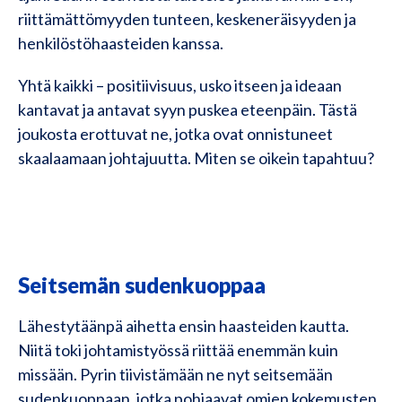
riittämättömyyden tunteen, keskeneräisyyden ja
henkilöstöhaasteiden kanssa.
Yhtä kaikki – positiivisuus, usko itseen ja ideaan
kantavat ja antavat syyn puskea eteenpäin. Tästä
joukosta erottuvat ne, jotka ovat onnistuneet
skaalaamaan johtajuutta. Miten se oikein tapahtuu?
Seitsemän sudenkuoppaa
Lähestytäänpä aihetta ensin haasteiden kautta.
Niitä toki johtamistyössä riittää enemmän kuin
missään. Pyrin tiivistämään ne nyt seitsemään
sudenkuoppaan, jotka pohjaavat omien kokemusten