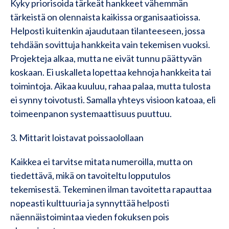
Kyky priorisoida tärkeät hankkeet vähemmän
tärkeistä on olennaista kaikissa organisaatioissa.
Helposti kuitenkin ajaudutaan tilanteeseen, jossa
tehdään sovittuja hankkeita vain tekemisen vuoksi.
Projekteja alkaa, mutta ne eivät tunnu päättyvän
koskaan. Ei uskalleta lopettaa kehnoja hankkeita tai
toimintoja. Aikaa kuuluu, rahaa palaa, mutta tulosta
ei synny toivotusti. Samalla yhteys visioon katoaa, eli
toimeenpanon systemaattisuus puuttuu.
3. Mittarit loistavat poissaolollaan
Kaikkea ei tarvitse mitata numeroilla, mutta on
tiedettävä, mikä on tavoiteltu lopputulos
tekemisestä. Tekeminen ilman tavoitetta rapauttaa
nopeasti kulttuuria ja synnyttää helposti
näennäistoimintaa vieden fokuksen pois