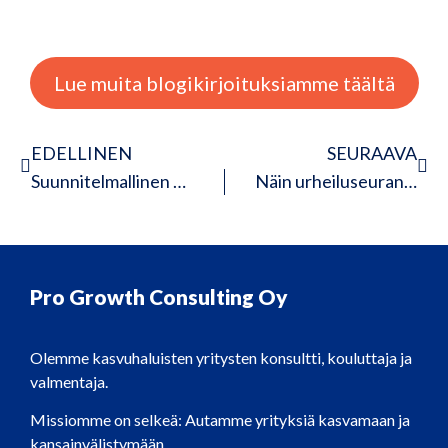
Lue muita blogikirjoituksiamme täältä
EDELLINEN
SEURAAVA
Suunnitelmallinen markkinointi toi varmuutta hyvinvointiyrittäjän arkeen
Näin urheiluseuran markkinointi sai uuden selkeämmän suunnan
Pro Growth Consulting Oy
Olemme kasvuhaluisten yritysten konsultti, kouluttaja ja
valmentaja.
Missiomme on selkeä: Autamme yrityksiä kasvamaan ja
kansainvälistymään.