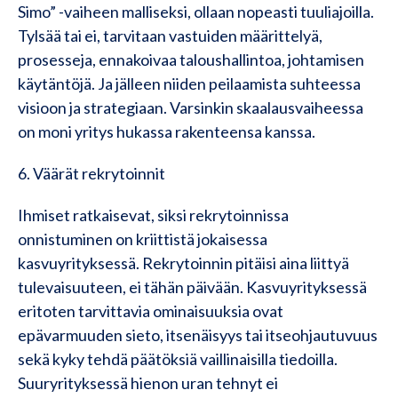
Simo” -vaiheen malliseksi, ollaan nopeasti tuuliajoilla.
Tylsää tai ei, tarvitaan vastuiden määrittelyä,
prosesseja, ennakoivaa taloushallintoa, johtamisen
käytäntöjä. Ja jälleen niiden peilaamista suhteessa
visioon ja strategiaan. Varsinkin skaalausvaiheessa
on moni yritys hukassa rakenteensa kanssa.
6. Väärät rekrytoinnit
Ihmiset ratkaisevat, siksi rekrytoinnissa
onnistuminen on kriittistä jokaisessa
kasvuyrityksessä. Rekrytoinnin pitäisi aina liittyä
tulevaisuuteen, ei tähän päivään. Kasvuyrityksessä
eritoten tarvittavia ominaisuuksia ovat
epävarmuuden sieto, itsenäisyys tai itseohjautuvuus
sekä kyky tehdä päätöksiä vaillinaisilla tiedoilla.
Suuryrityksessä hienon uran tehnyt ei