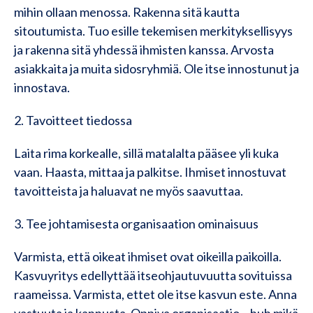
mihin ollaan menossa. Rakenna sitä kautta
sitoutumista. Tuo esille tekemisen merkityksellisyys
ja rakenna sitä yhdessä ihmisten kanssa. Arvosta
asiakkaita ja muita sidosryhmiä. Ole itse innostunut ja
innostava.
2. Tavoitteet tiedossa
Laita rima korkealle, sillä matalalta pääsee yli kuka
vaan. Haasta, mittaa ja palkitse. Ihmiset innostuvat
tavoitteista ja haluavat ne myös saavuttaa.
3. Tee johtamisesta organisaation ominaisuus
Varmista, että oikeat ihmiset ovat oikeilla paikoilla.
Kasvuyritys edellyttää itseohjautuvuutta sovituissa
raameissa. Varmista, ettet ole itse kasvun este. Anna