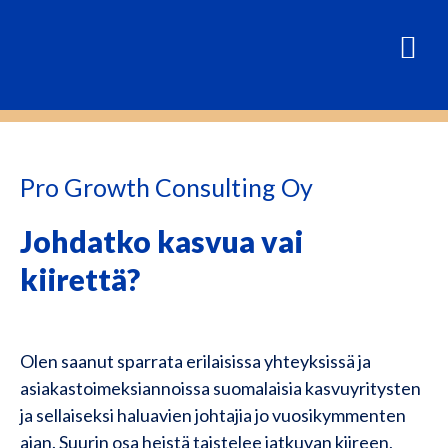
Pro Growth Consulting Oy
Johdatko kasvua vai
kiirettä?
Olen saanut sparrata erilaisissa yhteyksissä ja
asiakastoimeksiannoissa suomalaisia kasvuyritysten
ja sellaiseksi haluavien johtajia jo vuosikymmenten
ajan. Suurin osa heistä taistelee jatkuvan kiireen,