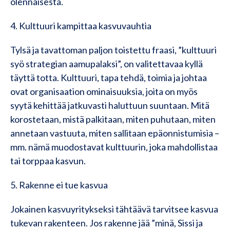
olennaisesta.
4. Kulttuuri kampittaa kasvuvauhtia
Tylsä ja tavattoman paljon toistettu fraasi, ”kulttuuri
syö strategian aamupalaksi”, on valitettavaa kyllä
täyttä totta. Kulttuuri, tapa tehdä, toimia ja johtaa
ovat organisaation ominaisuuksia, joita on myös
syytä kehittää jatkuvasti haluttuun suuntaan. Mitä
korostetaan, mistä palkitaan, miten puhutaan, miten
annetaan vastuuta, miten sallitaan epäonnistumisia –
mm. nämä muodostavat kulttuurin, joka mahdollistaa
tai torppaa kasvun.
5. Rakenne ei tue kasvua
Jokainen kasvuyritykseksi tähtäävä tarvitsee kasvua
tukevan rakenteen. Jos rakenne jää ”minä, Sissi ja