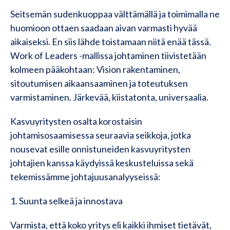
Seitsemän sudenkuoppaa välttämällä ja toimimalla ne
huomioon ottaen saadaan aivan varmasti hyvää
aikaiseksi. En siis lähde toistamaan niitä enää tässä.
Work of Leaders -mallissa johtaminen tiivistetään
kolmeen pääkohtaan: Vision rakentaminen,
sitoutumisen aikaansaaminen ja toteutuksen
varmistaminen. Järkevää, kiistatonta, universaalia.
Kasvuyritysten osalta korostaisin
johtamisosaamisessa seuraavia seikkoja, jotka
nousevat esille onnistuneiden kasvuyritysten
johtajien kanssa käydyissä keskusteluissa sekä
tekemissämme johtajuusanalyyseissä:
1. Suunta selkeä ja innostava
Varmista, että koko yritys eli kaikki ihmiset tietävät,