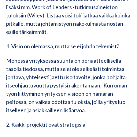
lisäksi mm. Work of Leaders -tutkimusaineiston
tuloksiin (Wiley). Listaa voisi toki jatkaa vaikka kuinka
pitkälle, mutta johtamistyön näkökulmasta nostan
esille tärkeimmät.
1. Visio on olemassa, mutta se ei johda tekemistä
Monessa yrityksessä suunta on periaatteellisella
tasolla tiedossa, mutta se ei ole selkeästi toimintaa
johtava, yhteisesti jaettu iso tavoite, jonka pohjalta
itseohjautuvuutta pystyisi rakentamaan. Kun oman
työn liittyminen yrityksen visioon on hämärän
peitossa, on vaikea odottaa tuloksia, joilla yritys luo
itselleen ja asiakkailleen lisäarvoa.
2. Kaikki projektit ovat strategisia