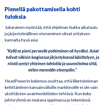
Pienellä pakottamisella kohti
tuloksia
Jukarainen myöntää, että ohjelman tiukka aikataulu
ja järjestelmällinen eteneminen olivat yrityksen
kannalta hyvä asia:
”Kyllä se pieni perseelle potkiminen oli hyväksi. Asiat
tulivat väkisin loogisessa järjestyksessä käsittelyyn, ja
niistä syntyi yhteinen tahtotila ja suunnitelma siitä,
miten mennään eteenpäin.”
HeadPowerin kokemus osoittaa, että liiketoiminnan
kehittäminen kansainvälisille markkinoille ei ole vain
yksittäisten avainhenkilöiden tehtävä. Kun koko
johtoryhmä on mukana oppimassa ja tekemässä,