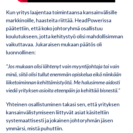
Kun yritys laajentaa toimintaansa kansainvälisille
markkinoille, haasteita riittää. HeadPowerissa
päätettiin, että koko johtoryhmä osallistuu
koulutukseen, jotta kehitystyö olisi mahdollisimman
vaikuttavaa. Jukaraisen mukaan päätös oli
luonnollinen:
”Jos mukaan olisi lähtenyt vain myyntijohtaja tai vain
minä, siitä olisi tullut enemmän opiskelua eikä niinkään
liiketoiminnan kehittämistyötä. Me halusimme aidosti
viedä yrityksen asioita eteenpäin ja kehittää bisnestä.”
Yhteinen osallistuminen takasi sen, että yrityksen
kansainvälistymiseen liittyvät asiat käsiteltiin
systemaattisesti ja jokainen johtoryhmän jäsen
ymmärsi, mistä puhuttiin.