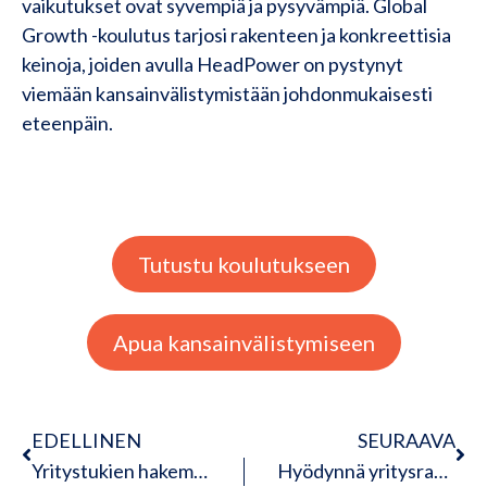
vaikutukset ovat syvempiä ja pysyvämpiä. Global
Growth -koulutus tarjosi rakenteen ja konkreettisia
keinoja, joiden avulla HeadPower on pystynyt
viemään kansainvälistymistään johdonmukaisesti
eteenpäin.
Tutustu koulutukseen
Apua kansainvälistymiseen
EDELLINEN
SEURAAVA
Yritystukien hakemisen haasteet: Kuinka varmistaa menestys?
Hyödynnä yritysrahoitus, kun haet kansainvälistä kasvua