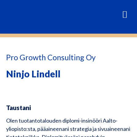
Pro Growth Consulting Oy
Ninjo Lindell
Taustani
Olen tuotantotalouden diplomi-insinööri Aalto-
yliopisto:sta, pääaineenani strategia ja sivuaineenani