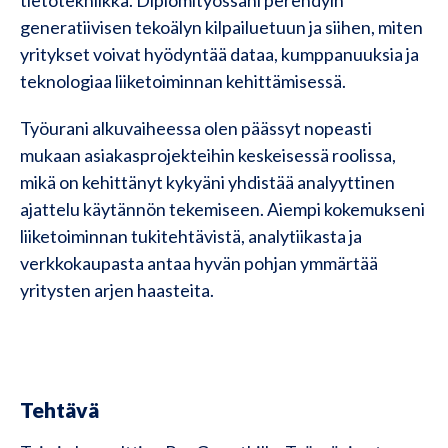
tietotekniikka. Diplomityössäni perehdyin
generatiivisen tekoälyn kilpailuetuun ja siihen, miten
yritykset voivat hyödyntää dataa, kumppanuuksia ja
teknologiaa liiketoiminnan kehittämisessä.
Työurani alkuvaiheessa olen päässyt nopeasti
mukaan asiakasprojekteihin keskeisessä roolissa,
mikä on kehittänyt kykyäni yhdistää analyyttinen
ajattelu käytännön tekemiseen. Aiempi kokemukseni
liiketoiminnan tukitehtävistä, analytiikasta ja
verkkokaupasta antaa hyvän pohjan ymmärtää
yritysten arjen haasteita.
Tehtävä