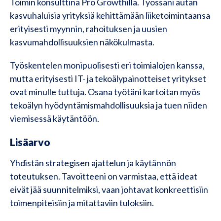
Toimin konsulttina Pro Growthilla. Työssäni autan
kasvuhaluisia yrityksiä kehittämään liiketoimintaansa
erityisesti myynnin, rahoituksen ja uusien
kasvumahdollisuuksien näkökulmasta.
Työskentelen monipuolisesti eri toimialojen kanssa,
mutta erityisesti IT- ja tekoälypainotteiset yritykset
ovat minulle tuttuja. Osana työtäni kartoitan myös
tekoälyn hyödyntämismahdollisuuksia ja tuen niiden
viemisessä käytäntöön.
Lisäarvo
Yhdistän strategisen ajattelun ja käytännön
toteutuksen. Tavoitteeni on varmistaa, että ideat
eivät jää suunnitelmiksi, vaan johtavat konkreettisiin
toimenpiteisiin ja mitattaviin tuloksiin.