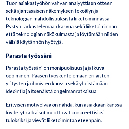
Tuon asiakastyöhön vahvan analyyttisen otteen
sekä ajantasaisen näkemyksen tekoälyn ja
teknologian mahdollisuuksista liiketoiminnassa.
Pystyn tarkastelemaan kasvua sekä liiketoiminnan
että teknologian näkökulmasta ja löytämään niiden
välisiä käytännön hyötyjä.
Parasta työssäni
Parasta työssäni on monipuolisuus ja jatkuva
oppiminen. Pääsen työskentelemään erilaisten
yritysten ja ihmisten kanssa sekä yhdistämään
ideointia ja itsenäistä ongelmanratkaisua.
Erityisen motivoivaa on nähdä, kun asiakkaan kanssa
löydetyt ratkaisut muuttuvat konkreettisiksi
tuloksiksi ja vievät liiketoimintaa eteenpäin.