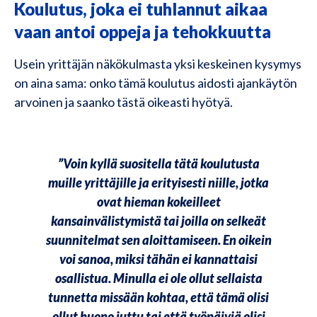
Koulutus, joka ei tuhlannut aikaa
vaan antoi oppeja ja tehokkuutta
Usein yrittäjän näkökulmasta yksi keskeinen kysymys
on aina sama: onko tämä koulutus aidosti ajankäytön
arvoinen ja saanko tästä oikeasti hyötyä.
”Voin kyllä suositella tätä koulutusta
muille yrittäjille ja erityisesti niille, jotka
ovat hieman kokeilleet
kansainvälistymistä tai joilla on selkeät
suunnitelmat sen aloittamiseen. En oikein
voi sanoa, miksi tähän ei kannattaisi
osallistua. Minulla ei ole ollut sellaista
tunnetta missään kohtaa, että tämä olisi
ollut huono juttu tai että työpäiviä olisi