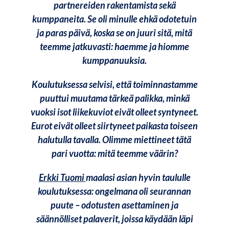
partnereiden rakentamista sekä
kumppaneita. Se oli minulle ehkä odotetuin
ja paras päivä, koska se on juuri sitä, mitä
teemme jatkuvasti: haemme ja hiomme
kumppanuuksia.
Koulutuksessa selvisi, että toiminnastamme
puuttui muutama tärkeä palikka, minkä
vuoksi isot liikekuviot eivät olleet syntyneet.
Eurot eivät olleet siirtyneet paikasta toiseen
halutulla tavalla. Olimme miettineet tätä
pari vuotta: mitä teemme väärin?
Erkki Tuomi
maalasi asian hyvin taululle
koulutuksessa: ongelmana oli seurannan
puute – odotusten asettaminen ja
säännölliset palaverit, joissa käydään läpi