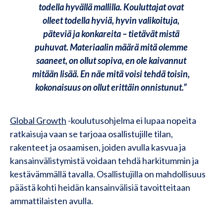
todella hyvällä mallilla. Kouluttajat ovat
olleet todella hyviä, hyvin valikoituja,
päteviä ja konkareita – tietävät mistä
puhuvat. Materiaalin määrä mitä olemme
saaneet, on ollut sopiva, en ole kaivannut
mitään lisää. En näe mitä voisi tehdä toisin,
kokonaisuus on ollut erittäin onnistunut.”
Global Growth
-koulutusohjelma ei lupaa nopeita
ratkaisuja vaan se tarjoaa osallistujille tilan,
rakenteet ja osaamisen, joiden avulla kasvua ja
kansainvälistymistä voidaan tehdä harkitummin ja
kestävämmällä tavalla. Osallistujilla on mahdollisuus
päästä kohti heidän kansainvälisiä tavoitteitaan
ammattilaisten avulla.