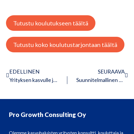
Tutustu koulutukseen täältä
Tutustu koko koulutustarjontaan täältä
EDELLINEN
SEURAAVA
Yrityksen kasvulle ja johtamiselle uusi suunta
Suunnitelmallinen markkinointi toi varmuutta hyvinvointiyrittäjän arkeen
Pro Growth Consulting Oy
Olemme kasvuhaluisten yritysten konsultti, kouluttaja ja