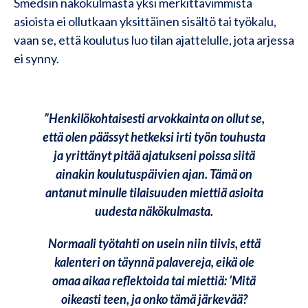
Smedsin näkökulmasta yksi merkittävimmistä
asioista ei ollutkaan yksittäinen sisältö tai työkalu,
vaan se, että koulutus luo tilan ajattelulle, jota arjessa
ei synny.
”Henkilökohtaisesti arvokkainta on ollut se,
että olen päässyt hetkeksi irti työn touhusta
ja yrittänyt pitää ajatukseni poissa siitä
ainakin koulutuspäivien ajan. Tämä on
antanut minulle tilaisuuden miettiä asioita
uudesta näkökulmasta.
Normaali työtahti on usein niin tiivis, että
kalenteri on täynnä palavereja, eikä ole
omaa aikaa reflektoida tai miettiä: ’Mitä
oikeasti teen, ja onko tämä järkevää?