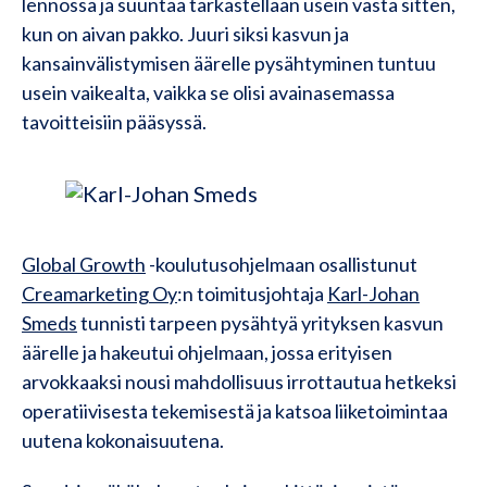
lennossa ja suuntaa tarkastellaan usein vasta sitten,
kun on aivan pakko. Juuri siksi kasvun ja
kansainvälistymisen äärelle pysähtyminen tuntuu
usein vaikealta, vaikka se olisi avainasemassa
tavoitteisiin pääsyssä.
Global Growth
-koulutusohjelmaan osallistunut
Creamarketing Oy
:n toimitusjohtaja
Karl-Johan
Smeds
tunnisti tarpeen pysähtyä yrityksen kasvun
äärelle ja hakeutui ohjelmaan, jossa erityisen
arvokkaaksi nousi mahdollisuus irrottautua hetkeksi
operatiivisesta tekemisestä ja katsoa liiketoimintaa
uutena kokonaisuutena.