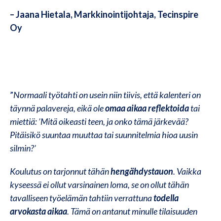
– Jaana Hietala, Markkinointijohtaja, Tecinspire
Oy
”
Normaali työtahti on usein niin tiivis, että kalenteri on
täynnä palavereja, eikä ole
omaa aikaa reflektoida
tai
miettiä: ’Mitä oikeasti teen, ja onko tämä järkevää?
Pitäisikö suuntaa muuttaa tai suunnitelmia hioa uusin
silmin?’
Koulutus on tarjonnut tähän
hengähdystauon
. Vaikka
kyseessä ei ollut varsinainen loma, se on ollut tähän
tavalliseen työelämän tahtiin verrattuna
todella
arvokasta aikaa
.
Tämä on antanut minulle tilaisuuden