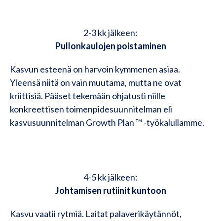
2-3 kk jälkeen:
Pullonkaulojen poistaminen
Kasvun esteenä on harvoin kymmenen asiaa.
Yleensä niitä on vain muutama, mutta ne ovat
kriittisiä. Pääset tekemään ohjatusti niille
konkreettisen toimenpidesuunnitelman eli
kasvusuunnitelman Growth Plan ™️ -työkalullamme.
4-5 kk jälkeen:
Johtamisen rutiinit kuntoon
Kasvu vaatii rytmiä. Laitat palaverikäytännöt,