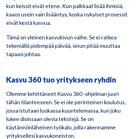
kun keissit eivät etene. Kun palkkaat lisää ihmisiä,
kaaos usein vain lisääntyy, koska nykyiset prosessit
eivät kestä kasvua.
Tämä on yleinen kasvukivun vaihe. Se ei ratkea
tekemällä pidempää päivää, sinun pitää muuttaa
tapaasi johtaa.
Kasvu 360 tuo yritykseen ryhdin
Olemme kehittäneet Kasvu 360 -ohjelman juuri
tähän tilanteeseen. Se ei ole perinteinen koulutus,
jossa istutaan luokassa kuuntelemassa, kun joku
lukee dioissaan olevia tekstejä. Se on
käytännönläheinen työkalu, jolla rakennamme
yrityksellesi kasvukoneiston.