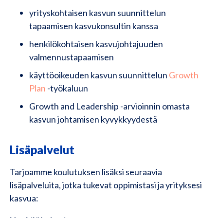
yrityskohtaisen kasvun suunnittelun
tapaamisen kasvukonsultin kanssa
henkilökohtaisen kasvujohtajuuden
valmennustapaamisen
käyttöoikeuden kasvun suunnittelun
Growth
Plan
-työkaluun
Growth and Leadership -arvioinnin omasta
kasvun johtamisen kyvykkyydestä
Lisäpalvelut
Tarjoamme koulutuksen lisäksi seuraavia
lisäpalveluita, jotka tukevat oppimistasi ja yrityksesi
kasvua: