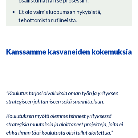
osallistumatta itse prosessiin.
Et ole valmis luopumaan nykyisistä,
tehottomista rutiineista.
Kanssamme kasvaneiden kokemuksia
”Koulutus tarjosi oivalluksia oman työn ja yrityksen
strategiseen johtamiseen sekä suunnitteluun.
Koulutuksen myötä olemme tehneet yrityksessä
strategisia muutoksia ja aloittaneet projekteja, joita ei
ehkä ilman tätä koulutusta olisi tullut aloitettua.
”