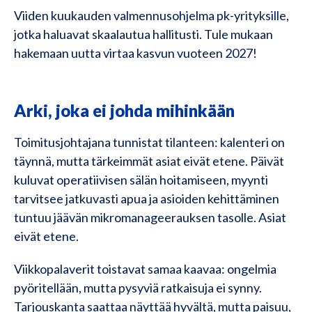
Viiden kuukauden valmennusohjelma pk-yrityksille,
jotka haluavat skaalautua hallitusti. Tule mukaan
hakemaan uutta virtaa kasvun vuoteen 2027!
Arki, joka ei johda mihinkään
Toimitusjohtajana tunnistat tilanteen: kalenteri on
täynnä, mutta tärkeimmät asiat eivät etene. Päivät
kuluvat operatiivisen sälän hoitamiseen, myynti
tarvitsee jatkuvasti apua ja asioiden kehittäminen
tuntuu jäävän mikromanageerauksen tasolle. Asiat
eivät etene.
Viikkopalaverit toistavat samaa kaavaa: ongelmia
pyöritellään, mutta pysyviä ratkaisuja ei synny.
Tarjouskanta saattaa näyttää hyvältä, mutta paisuu,