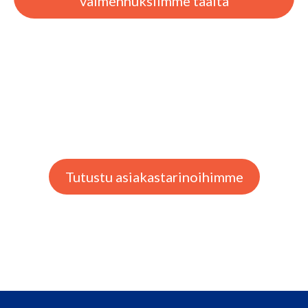
valmennuksiimme täältä
Tutustu asiakastarinoihimme