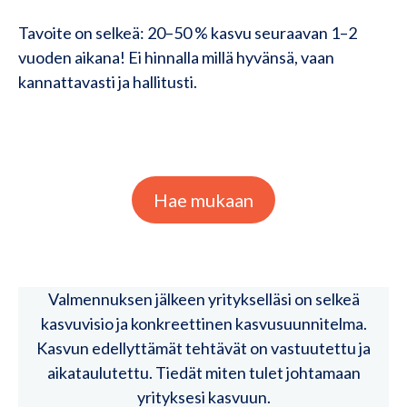
Tavoite on selkeä: 20–50 % kasvu seuraavan 1–2
vuoden aikana! Ei hinnalla millä hyvänsä, vaan
kannattavasti ja hallitusti.
Hae mukaan
Valmennuksen jälkeen yritykselläsi on selkeä
kasvuvisio ja konkreettinen kasvusuunnitelma.
Kasvun edellyttämät tehtävät on vastuutettu ja
aikataulutettu. Tiedät miten tulet johtamaan
yrityksesi kasvuun.