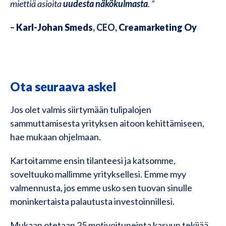
miettiä asioita
uudesta näkökulmasta
.
”
–
Karl-Johan Smeds
, CEO,
Creamarketing Oy
Ota seuraava askel
Jos olet valmis siirtymään tulipalojen
sammuttamisesta yrityksen aitoon kehittämiseen,
hae mukaan ohjelmaan.
Kartoitamme ensin tilanteesi ja katsomme,
soveltuuko mallimme yrityksellesi. Emme myy
valmennusta, jos emme usko sen tuovan sinulle
moninkertaista palautusta investoinnillesi.
Mukaan otetaan 25 motivoituneinta kasvun tekijää.