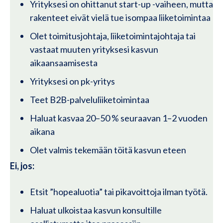
Yrityksesi on ohittanut start-up -vaiheen, mutta
rakenteet eivät vielä tue isompaa liiketoimintaa
Olet toimitusjohtaja, liiketoimintajohtaja tai
vastaat muuten yrityksesi kasvun
aikaansaamisesta
Yrityksesi on pk-yritys
Teet B2B-palveluliiketoimintaa
Haluat kasvaa 20–50 % seuraavan 1–2 vuoden
aikana
Olet valmis tekemään töitä kasvun eteen
Ei, jos:
Etsit ”hopealuotia” tai pikavoittoja ilman työtä.
Haluat ulkoistaa kasvun konsultille