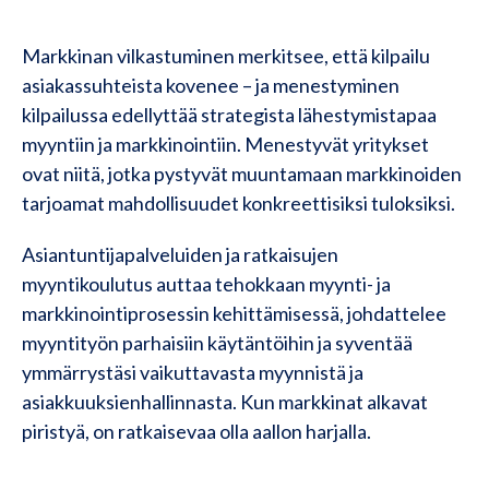
Markkinan vilkastuminen merkitsee, että kilpailu
asiakassuhteista kovenee – ja menestyminen
kilpailussa edellyttää strategista lähestymistapaa
myyntiin ja markkinointiin. Menestyvät yritykset
ovat niitä, jotka pystyvät muuntamaan markkinoiden
tarjoamat mahdollisuudet konkreettisiksi tuloksiksi.
Asiantuntijapalveluiden ja ratkaisujen
myyntikoulutus auttaa tehokkaan myynti- ja
markkinointiprosessin kehittämisessä, johdattelee
myyntityön parhaisiin käytäntöihin ja syventää
ymmärrystäsi vaikuttavasta myynnistä ja
asiakkuuksienhallinnasta. Kun markkinat alkavat
piristyä, on ratkaisevaa olla aallon harjalla.