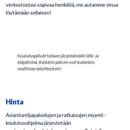
verkostostasi sopivaa henkilöä, me autamme sinua
löytämään sellaisen!
Koulutuspäivät tullaan järjestämään lähi- ja
etäpäivinä. Kaikkiin päiviin voit kuitenkin
osallistua etäyhteyksin!
Hinta
Asiantuntijapalvelujen ja ratkaisujen myynti -
koulutusohjelma järjestetään