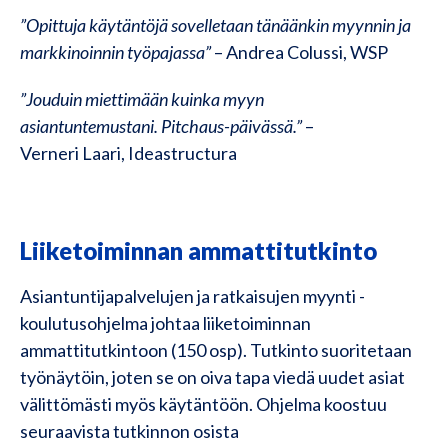
”Opittuja käytäntöjä sovelletaan tänäänkin myynnin ja
markkinoinnin työpajassa”
– Andrea Colussi, WSP​
”Jouduin miettimään kuinka myyn
asiantuntemustani. Pitchaus-päivässä.”
–
Verneri Laari, Ideastructura​
Liiketoiminnan ammattitutkinto
Asiantuntijapalvelujen ja ratkaisujen myynti -
koulutusohjelma johtaa liiketoiminnan
ammattitutkintoon (150 osp). Tutkinto suoritetaan
työnäytöin, joten se on oiva tapa viedä uudet asiat
välittömästi myös käytäntöön. Ohjelma koostuu
seuraavista tutkinnon osista