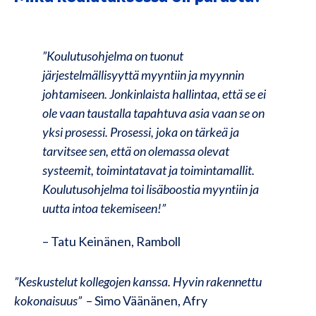
”Koulutusohjelma on tuonut
järjestelmällisyyttä myyntiin ja myynnin
johtamiseen. Jonkinlaista hallintaa, että se ei
ole vaan taustalla tapahtuva asia vaan se on
yksi prosessi. Prosessi, joka on tärkeä ja
tarvitsee sen, että on olemassa olevat
systeemit, toimintatavat ja toimintamallit.
Koulutusohjelma toi lisäboostia myyntiin ja
uutta intoa tekemiseen!”
– Tatu Keinänen, Ramboll
”Keskustelut kollegojen kanssa. Hyvin rakennettu
kokonaisuus”
– Simo Väänänen, Afry​