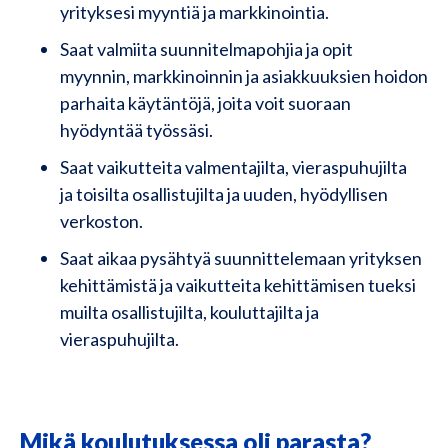
yrityksesi myyntiä ja markkinointia.​
Saat valmiita suunnitelmapohjia ja opit
myynnin, markkinoinnin ja asiakkuuksien hoidon
parhaita käytäntöjä, joita voit suoraan
hyödyntää​ työssäsi.
Saat vaikutteita valmentajilta, vieraspuhujilta
ja toisilta osallistujilta​ ja uuden, hyödyllisen
verkoston.
Saat aikaa pysähtyä suunnittelemaan yrityksen
kehittämistä ja vaikutteita kehittämisen tueksi​
muilta osallistujilta, kouluttajilta ja
vieraspuhujilta.
Mikä koulutuksessa oli parasta?