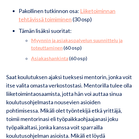
Pakollinen tutkinnon osa:
Liiketoiminnan
tehtävissä toimiminen
(30 osp)
Tämän lisäksi suoritat:
Myynnin ja asiakaspalvelun suunnittelu ja
toteuttaminen
(60 osp)
Asiakashankinta
(60 osp)
Saat koulutuksen ajaksi tueksesi mentorin, jonka voit
itse valita omasta verkostostasi. Mentorilla tulee olla
liiketoimintaosaamista, jotta hän voi auttaa sinua
koulutusohjelmasta nousevien asioiden
pohtimisessa. Mikäli olet työntekijä etkä yrittäjä,
toimii mentorinasi eli työpaikkaohjaajanasi joku
työpaikaltasi, jonka kanssa voit sparrailla
koulutusohjelman asioista. Mikäli et löydä