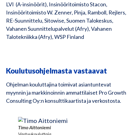
LVI (A-insinöörit), Insinööritoimisto Stacon,
Insinööritoimisto W. Zenner, Pinja, Ramboll​, Rejlers​,
RE-Suunnittelu, Sitowise, Suomen Talokeskus​,
Vahanen Suunnittelupalvelut (Afry)​, Vahanen
Talotekniikka​ (Afry), WSP Finland
Koulutusohjelmasta vastaavat
Ohjelman kouluttajina toimivat asiantuntevat
myynnin ja markkinoinnin ammattilaiset Pro Growth
Consulting Oy:n konsulttikaartista ja verkostosta.
Timo Aittoniemi
Vastuukouluttaja