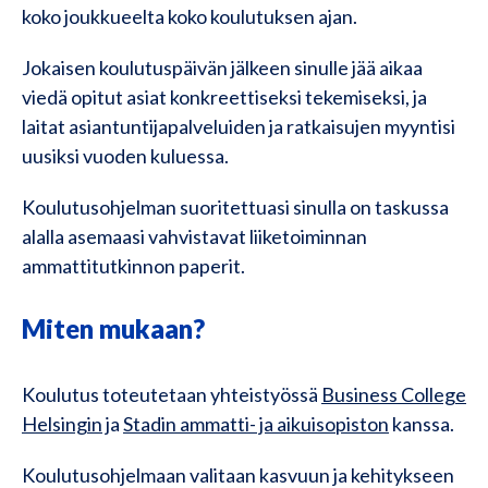
koko joukkueelta koko koulutuksen ajan.
Jokaisen koulutuspäivän jälkeen sinulle jää aikaa
viedä opitut asiat konkreettiseksi tekemiseksi, ja
laitat asiantuntijapalveluiden ja ratkaisujen myyntisi
uusiksi vuoden kuluessa.
Koulutusohjelman suoritettuasi sinulla on taskussa
alalla asemaasi vahvistavat liiketoiminnan
ammattitutkinnon paperit.
Miten mukaan?
Koulutus toteutetaan yhteistyössä
Business College
Helsingin
ja
Stadin ammatti- ja aikuisopiston
kanssa.
Koulutusohjelmaan valitaan kasvuun ja kehitykseen