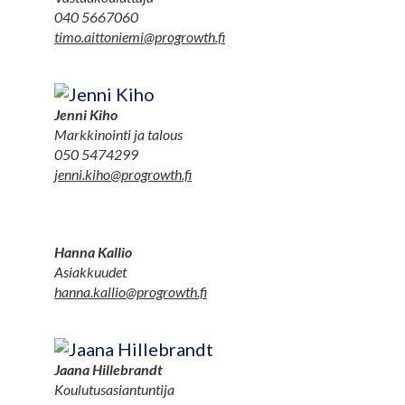
040 5667060
timo.aittoniemi@progrowth.fi
Jenni Kiho
Markkinointi ja talous
050 5474299
jenni.kiho@progrowth.fi
Hanna Kallio
Asiakkuudet
hanna.kallio@progrowth.fi
Jaana Hillebrandt
Koulutusasiantuntija